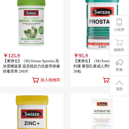
小程序
购物车
￥125.9
￥95.9
【澳洲仓】（M) Swisse Spirulia 高
【澳洲仓】（M) Swisse Prostate 
浓度螺旋藻 提高抵抗力抗疲劳保健
列康 番茄红素成人男性前列腺康
客服
排毒营养 200片
50粒
加入购物车
加入购物
顶部