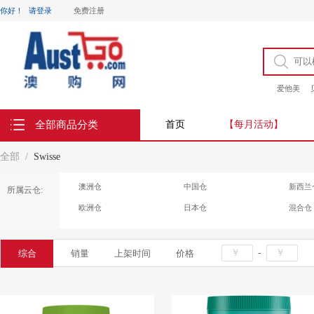
你好！
请登录
免费注册
爱他美
全部商品分类
首页
【每月活动】
全部
Swisse
澳洲仓
中国仓
新西兰
所属云仓:
欧洲仓
日本仓
混合仓
-
综合
销量
上架时间
价格