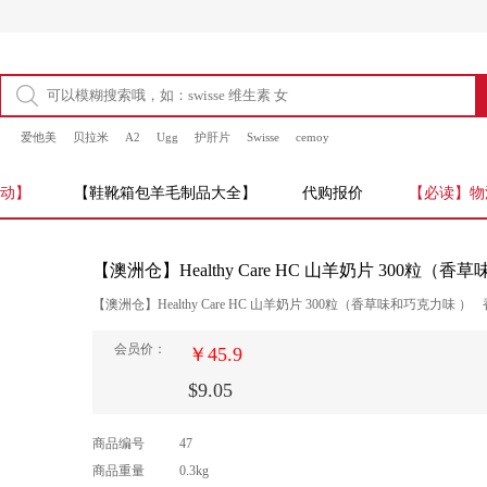
爱他美
贝拉米
A2
Ugg
护肝片
Swisse
cemoy
动】
【鞋靴箱包羊毛制品大全】
代购报价
【必读】物
【澳洲仓】Healthy Care HC 山羊奶片 300粒（
【澳洲仓】Healthy Care HC 山羊奶片 300粒（香草味和巧克力味 ）
会员价：
￥45.9
$9.05
商品编号
47
商品重量
0.3
kg