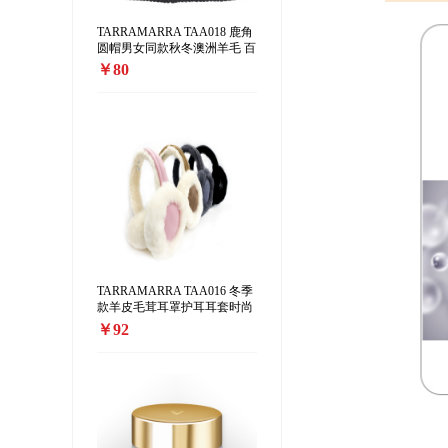
TARRAMARRA TAA018 鹿角
圆帽男女同款秋冬澳洲羊毛 百
搭加厚保暖 针织毛线帽
￥80
TARRAMARRA TAA016 冬季
款羊皮毛茸耳罩护耳耳套时尚
可爱保暖
￥92