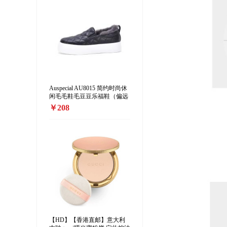
Auspecial AU8015 简约时尚休
闲毛毛鞋毛豆豆乐福鞋（偏远
地区加收10元/双）
￥208
【HD】【香港直邮】意大利