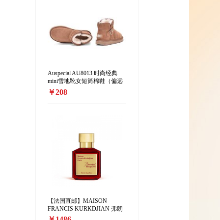
Auspecial AU8013 时尚经典
mini雪地靴女短筒棉鞋（偏远
地区加收10元/双）
￥208
【法国直邮】MAISON
FRANCIS KURKDJIAN 弗朗
西斯·库尔吉安「红色百家乐香
￥1486