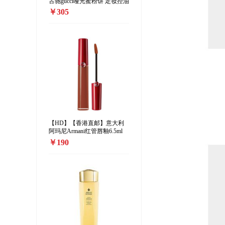
古驰gucci哑光蜜粉饼 定妆控油
散粉10g 00#
￥305
【HD】【香港直邮】意大利
阿玛尼Armani红管唇釉6.5ml
208#
￥190