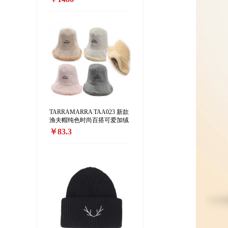
精版」中性香水 EDP香精35-
70ml 东方花香调
TARRAMARRA TAA023 新款
渔夫帽纯色时尚百搭可爱加绒
保暖渔夫帽正反两戴
￥83.3