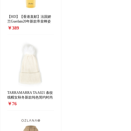
【HD】【香港直邮】法国娇
兰Guerlain20年新款帝皇蜂姿
修护蜜润柔肤水 25×蜂皇水
￥389
150ml
TARRAMARRA TAA021 条纹
线帽女秋冬新款纯色简约时尚
毛球百搭时尚保暖
￥76