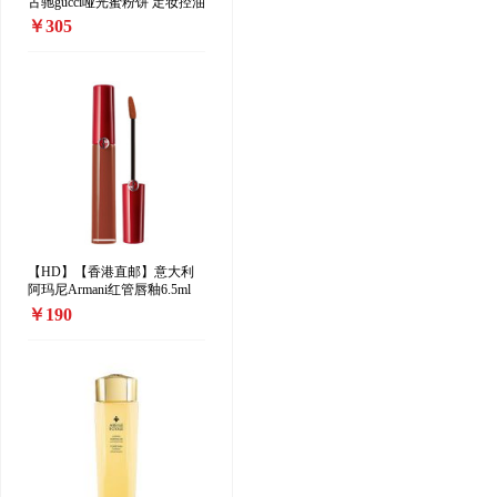
古驰gucci哑光蜜粉饼 定妆控油
散粉10g 00#
￥305
【HD】【香港直邮】意大利
阿玛尼Armani红管唇釉6.5ml
208#
￥190