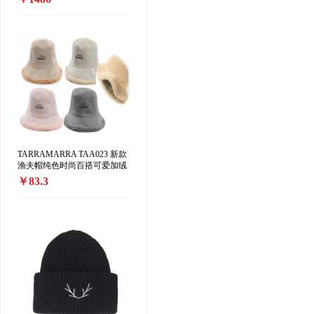
精版」中性香水 EDP香精35-
70ml 东方花香调
TARRAMARRA TAA023 新款
渔夫帽纯色时尚百搭可爱加绒
保暖渔夫帽正反两戴
￥83.3