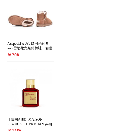
Auspecial AU8013 时尚经典
mini雪地靴女短筒棉鞋（偏远
地区加收10元/双）
￥208
【法国直邮】MAISON
FRANCIS KURKDJIAN 弗朗
西斯·库尔吉安「红色百家乐香
￥1486