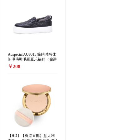
Auspecial AU8015 简约时尚休
闲毛毛鞋毛豆豆乐福鞋（偏远
地区加收10元/双）
￥208
【HD】【香港直邮】意大利