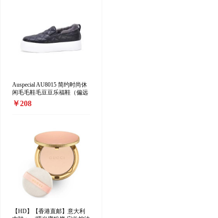
Auspecial AU8015 简约时尚休
闲毛毛鞋毛豆豆乐福鞋（偏远
地区加收10元/双）
￥208
【HD】【香港直邮】意大利