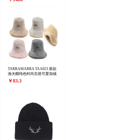
精版」中性香水 EDP香精35-
70ml 东方花香调
TARRAMARRA TAA023 新款
渔夫帽纯色时尚百搭可爱加绒
保暖渔夫帽正反两戴
￥83.3