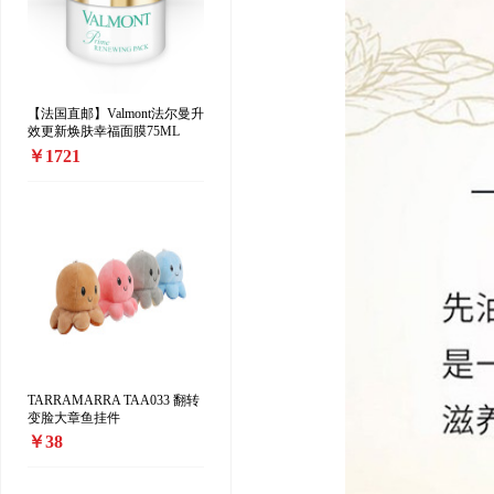
【法国直邮】Valmont法尔曼升
效更新焕肤幸福面膜75ML
￥1721
TARRAMARRA TAA033 翻转
变脸大章鱼挂件
￥38