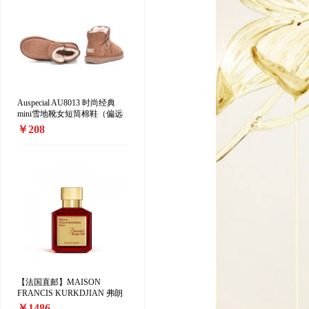
Auspecial AU8013 时尚经典
mini雪地靴女短筒棉鞋（偏远
地区加收10元/双）
￥208
【法国直邮】MAISON
FRANCIS KURKDJIAN 弗朗
西斯·库尔吉安「红色百家乐香
￥1486