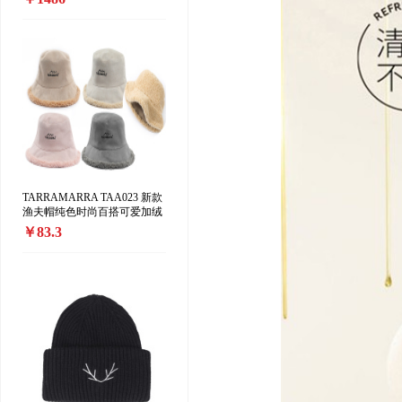
精版」中性香水 EDP香精35-
70ml 东方花香调
TARRAMARRA TAA023 新款
渔夫帽纯色时尚百搭可爱加绒
保暖渔夫帽正反两戴
￥83.3