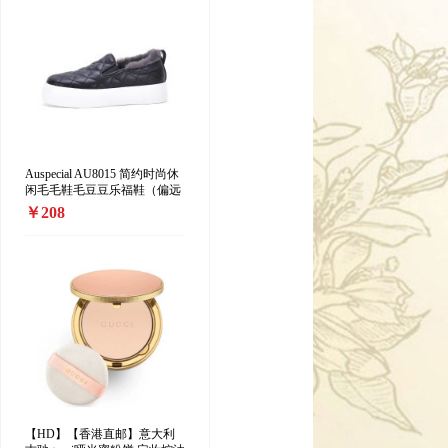
Auspecial AU8015 简约时尚休
闲毛毛鞋毛豆豆乐福鞋（偏远
地区加收10元/双）
￥208
【HD】【香港直邮】意大利