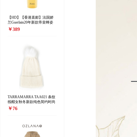
【HD】【香港直邮】法国娇
兰Guerlain20年新款帝皇蜂姿
修护蜜润柔肤水 25×蜂皇水
￥389
150ml
TARRAMARRA TAA021 条纹
线帽女秋冬新款纯色简约时尚
毛球百搭时尚保暖
￥76