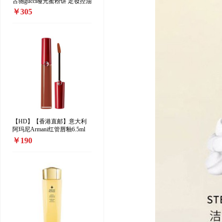
古驰gucci哑光蜜粉饼 定妆控油
散粉10g 00#
￥305
【HD】【香港直邮】意大利
阿玛尼Armani红管唇釉6.5ml
208#
￥190