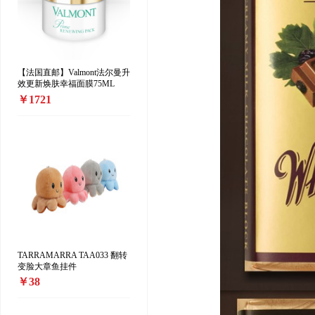
【法国直邮】Valmont法尔曼升
效更新焕肤幸福面膜75ML
￥1721
TARRAMARRA TAA033 翻转
变脸大章鱼挂件
￥38