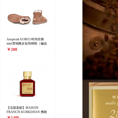
Auspecial AU8013 时尚经典
mini雪地靴女短筒棉鞋（偏远
地区加收10元/双）
￥208
【法国直邮】MAISON
FRANCIS KURKDJIAN 弗朗
西斯·库尔吉安「红色百家乐香
￥1486