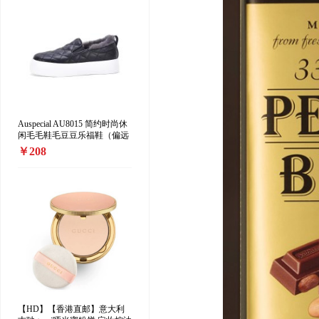
Auspecial AU8015 简约时尚休
闲毛毛鞋毛豆豆乐福鞋（偏远
地区加收10元/双）
￥208
【HD】【香港直邮】意大利