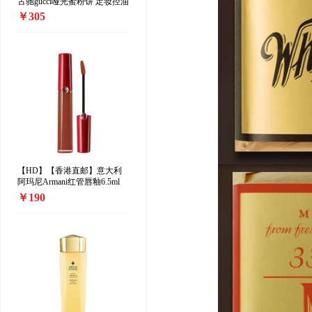
古驰gucci哑光蜜粉饼 定妆控油
散粉10g 00#
￥305
【HD】【香港直邮】意大利
阿玛尼Armani红管唇釉6.5ml
208#
￥190