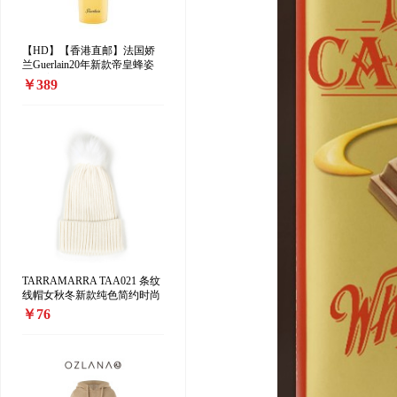
【HD】【香港直邮】法国娇
兰Guerlain20年新款帝皇蜂姿
修护蜜润柔肤水 25×蜂皇水
￥389
150ml
TARRAMARRA TAA021 条纹
线帽女秋冬新款纯色简约时尚
毛球百搭时尚保暖
￥76