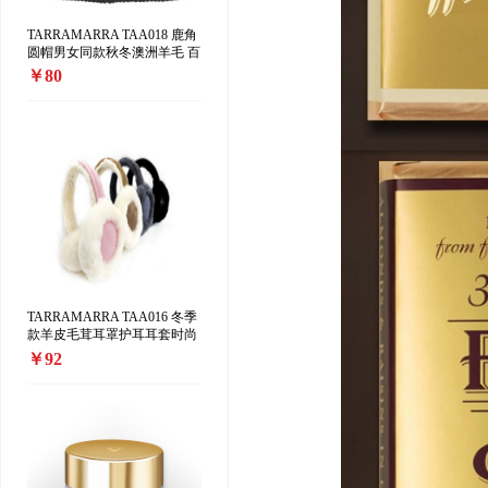
TARRAMARRA TAA018 鹿角
圆帽男女同款秋冬澳洲羊毛 百
搭加厚保暖 针织毛线帽
￥80
TARRAMARRA TAA016 冬季
款羊皮毛茸耳罩护耳耳套时尚
可爱保暖
￥92