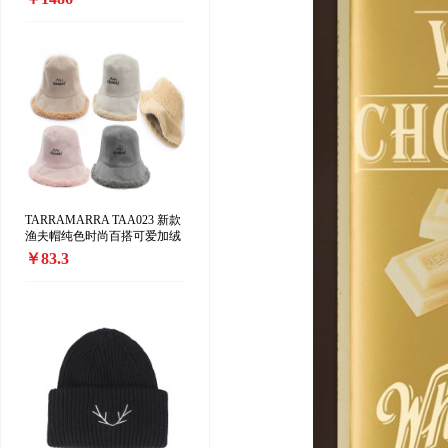
精版」中性香水 EDP香精35-
70ml 东方花香调
TARRAMARRA TAA023 新款
渔夫帽纯色时尚百搭可爱加绒
保暖渔夫帽正反两戴
￥83.3