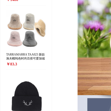
精版」中性香水 EDP香精35-
70ml 东方花香调
TARRAMARRA TAA023 新款
渔夫帽纯色时尚百搭可爱加绒
保暖渔夫帽正反两戴
￥83.3