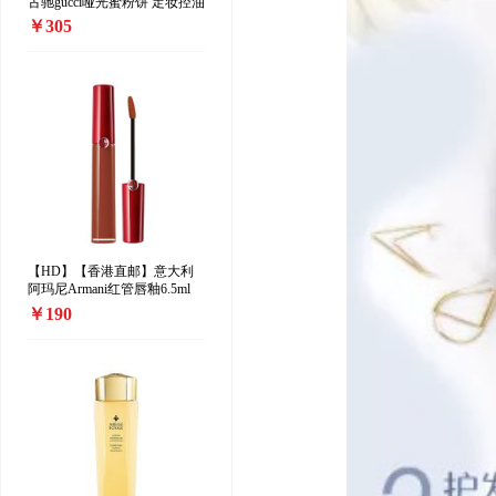
古驰gucci哑光蜜粉饼 定妆控油
散粉10g 00#
￥305
【HD】【香港直邮】意大利
阿玛尼Armani红管唇釉6.5ml
208#
￥190