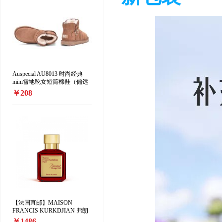
Auspecial AU8013 时尚经典
mini雪地靴女短筒棉鞋（偏远
地区加收10元/双）
￥208
【法国直邮】MAISON
FRANCIS KURKDJIAN 弗朗
西斯·库尔吉安「红色百家乐香
￥1486