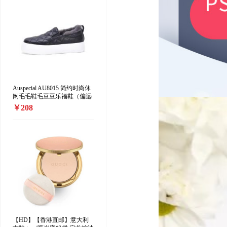
Auspecial AU8015 简约时尚休
闲毛毛鞋毛豆豆乐福鞋（偏远
地区加收10元/双）
￥208
【HD】【香港直邮】意大利