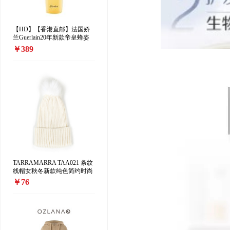
【HD】【香港直邮】法国娇
兰Guerlain20年新款帝皇蜂姿
修护蜜润柔肤水 25×蜂皇水
￥389
150ml
TARRAMARRA TAA021 条纹
线帽女秋冬新款纯色简约时尚
毛球百搭时尚保暖
￥76