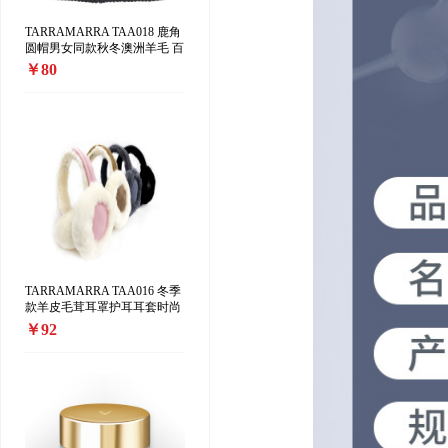
TARRAMARRA TAA018 鹿角
圆帽男女同款秋冬澳洲羊毛 百
搭加厚保暖 针织毛线帽
￥80
TARRAMARRA TAA016 冬季
款羊皮毛茸耳罩护耳耳套时尚
可爱保暖
￥92