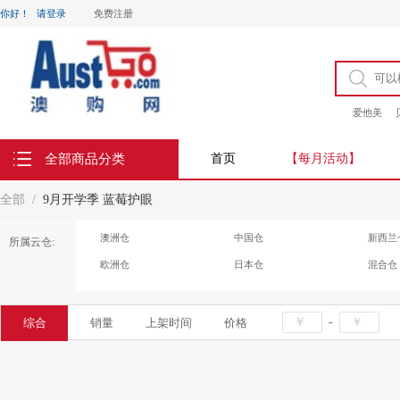
你好！
请登录
免费注册
爱他美
全部商品分类
首页
【每月活动】
全部
9月开学季 蓝莓护眼
澳洲仓
中国仓
新西兰
所属云仓:
欧洲仓
日本仓
混合仓
-
综合
销量
上架时间
价格